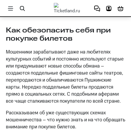
СОЧИ
Как обезопасить себя при
покупке билетов
СПЕКТАКЛИ
Мошенники зарабатывают даже на любителях
культурных событий и постоянно используют старые
КОНЦЕРТЫ
КОМЕДИИ
или придумывают новые способы обмана –
создаются поддельные фишинговые сайты театров,
ДРАМЫ
перепродаются и обналичиваются Пушкинские
ФЕСТИВАЛИ
ОПЕРЕТТЫ
ПОП-МУЗЫКА
карты. Нередко поддельные билеты продаются
прямо в социальных сетях. С подобными аферами
ТВОРЧЕСКИЕ ВЕЧЕРА
РОК
все чаще сталкиваются покупатели по всей стране.
МЮЗИКЛЫ
МУЗЫКАЛЬНЫЕ
ШАНСОН
МУЗЫКАЛЬНЫЕ
Рассказываем об уже существующих схемах
мошенничества – что нужно знать и на что обращать
ДЕТЯМ
ДЖАЗ
внимание при покупке билетов.