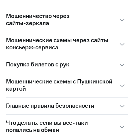
ЭЛЕКТРОННАЯ МУЗЫКА
КЛАССИКА
НАРОДНАЯ МУЗЫКА
ДЕТЯМ ОТ 3 ДО 6 ЛЕТ
Мошенничество через
сайты-⁠зеркала
ХИП-ХОП
ДЕТЯМ ОТ 7 ДО 11 ЛЕТ
СТЕНДАП
ХОРЕОГРАФИЯ
ДЕТЯМ ОТ 12 ДО 15 ЛЕТ
ОПЕРА
Мошеннические схемы через сайты
консьерж-⁠сервиса
ПОДАРОЧНЫЕ КАРТЫ
ЭСТРАДА
ДЕТЯМ ДО 3 ЛЕТ
БАЛЕТ
ЮМОР
ИНСТРУМЕНТАЛЬНАЯ МУЗЫКА
ТЕАТРЫ
Покупка билетов с рук
КЛАССИЧЕСКАЯ МУЗЫКА
ВОКАЛ
ЦИРКИ
Мошеннические схемы с Пушкинской
ОРГАННАЯ МУЗЫКА
СПОРТИВНЫЕ КОМПЛЕКСЫ
картой
ДУХОВНАЯ МУЗЫКА
КОНЦЕРТНЫЕ ЗАЛЫ
Главные правила безопасности
КЛУБЫ
Что делать, если вы все-таки
ДОМА КУЛЬТУРЫ
попались на обман