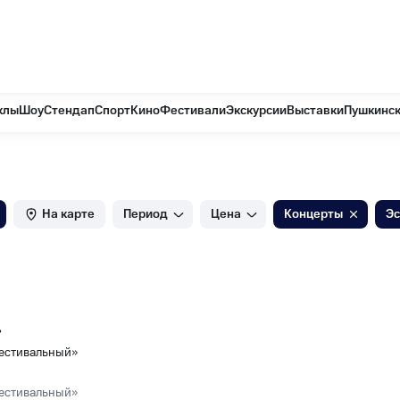
те
клы
Шоу
Стендап
Спорт
Кино
Фестивали
Экскурсии
Выставки
Пушкинск
На карте
Период
Цена
Концерты
Э
»
естивальный»
естивальный»