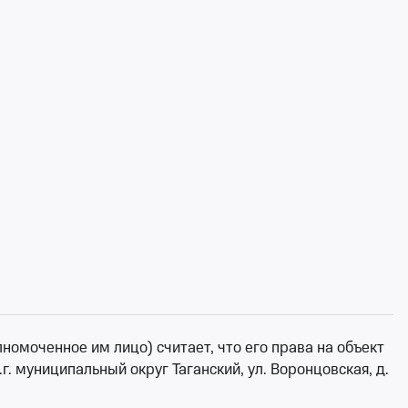
омоченное им лицо) считает, что его права на объект
ртов Сочи ежедневно пополняется: от классической и
г. муниципальный округ Таганский, ул. Воронцовская, д.
ыканты, начинающие и андеграундные исполнители,
е дарования, послушать любимые, привычные