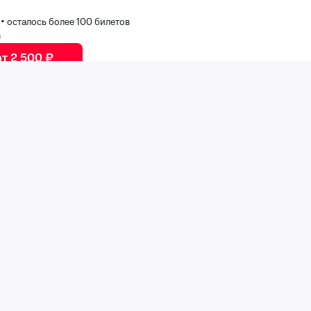
0
•
осталось более 100 билетов
а
от 2 500 ₽
шевский
естивальный»
естивальный»
0
•
осталось более 100 билетов
от 1 500 ₽
н
естивальный»