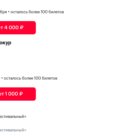
ября
•
осталось более 100 билетов
от 4 000 ₽
окур
0
•
осталось более 100 билетов
от 1 000 ₽
естивальный»
естивальный»