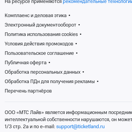
На ресурсе применяются
рекомендательные технологи
Зал органной и ка
от 1 900 ₽
Комплаенс и деловая этика
•
ср 2 сентября, 19:0
Концерты
Электронный документооборот
•
Билеты 
Политика использования cookies
•
Условия действия промокодов
•
Александр Ро
12+
Пользовательское соглашение
•
Зимний театр Сочи
2 и 3 окт
Публичная оферта
•
Зимний театр Сочи
Обработка персональных данных
•
от 4 000 ₽
Обработка ПДн для получения рекламы
•
2 и 3 октября
•
оста
Концерты
Перечень партнёров
Билеты 
ООО «МТС Лайв» является информационным посредником.
Концертный сезон непрерывен, а значит у вас всегда 
интеллектуальной собственности нарушаются, он может н
джазовой музыки, до рока и электроники, от популярн
1/3 стр. 2а и по e-mail:
support@ticketland.ru
музыка для души, для танцев, для настроения. У вас в