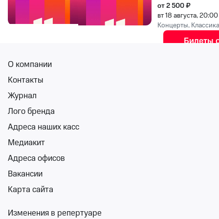
от 2 500 ₽
вт 18 августа, 20:0
Концерты, Классик
Билеты 
О компании
Ярослав Суми
12+
Концертный зал «Ф
Контакты
сб 22 авг, 20:00
Журнал
Концертный зал «Ф
Лого бренда
от 1 500 ₽
сб 22 августа, 20:0
Адреса наших касс
Концерты
Медиакит
Билеты 
Адреса офисов
9.3
Вакансии
12+
Сергей Пенки
Карта сайта
Концертный зал «Ф
пн 14 сент, 20:00
Изменения в репертуаре