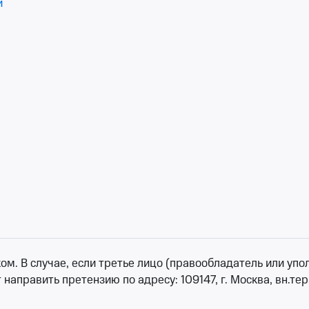
и
мерной музыки имени Дебольской
0
•
осталось более 100 билетов
от 1 900 ₽
зенбаум
лось более 100 билетов
от 4 000 ₽
 В случае, если третье лицо (правообладатель или уполн
есть возможность послушать любимую музыку. Афиша конце
аправить претензию по адресу: 109147, г. Москва, вн.тер.
ой музыки до андеграунда. Знаменитые, заслуженные муз
сегда есть возможность послушать как мэтров, так и новы