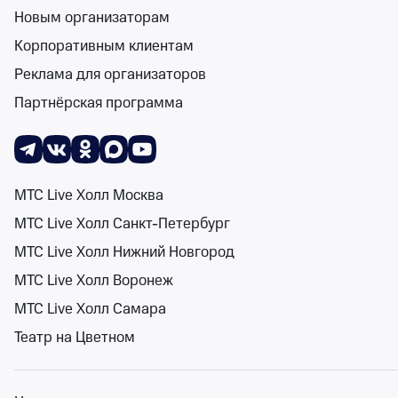
Зимний театр Сочи
Новым организаторам
от 2 500 ₽
Корпоративным клиентам
пт 28 августа
•
оста
Реклама для организаторов
Концерты
Партнёрская программа
Билеты 
Ирина Дубцов
12+
Зимний театр Сочи
вс 13 сент, 20:00
МТС Live Холл Москва
Зимний театр Сочи
МТС Live Холл Санкт-Петербург
от 2 000 ₽
МТС Live Холл Нижний Новгород
вс 13 сентября, 20:
Концерты
МТС Live Холл Воронеж
Билеты 
МТС Live Холл Самара
Театр на Цветном
Пьер Эдель. 
12+
Зал органной и ка
ср 2 сент, 19:00