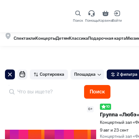
Поиск
Помощь
Корзина
Войти
Эстрадные концерты в Сочи
События на кар
10 событий
Спектакли
Концерты
Детям
Классика
Подарочная карта
Мюзи
Сортировка
Площадка
2 фильтра
Поиск
10
6+
Группа «Любэ
Концертный зал «Ф
9 авг и 23 сент
Концертный зал «Ф