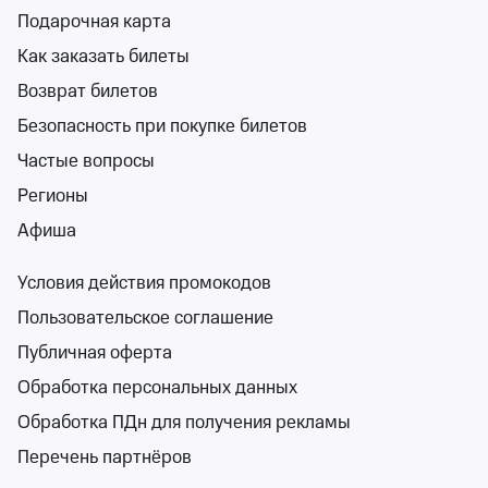
Концертный зал «Ф
Подарочная карта
от 1 800 ₽
пн 14 сентября, 20
Как заказать билеты
Концерты
Возврат билетов
Билеты 
Безопасность при покупке билетов
Частые вопросы
8
12+
Любовь Успен
Регионы
Концертный зал «Ф
Афиша
вт 15 сент, 20:00
Концертный зал «Ф
Условия действия промокодов
от 2 500 ₽
Пользовательское соглашение
вт 15 сентября, 20:
Концерты
Публичная оферта
Билеты 
Обработка персональных данных
Обработка ПДн для получения рекламы
Алексей Глызи
6+
Перечень партнёров
Зимний театр Сочи
пт 28 авг