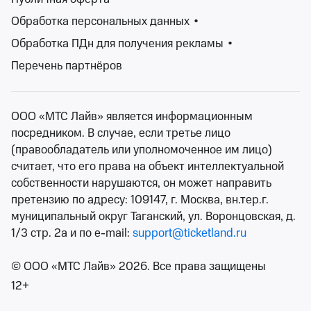
20-30-х гг. XX века, и за все время существования он
Обработка персональных данных
•
дал миру такие легендарные вещи, как «Кошки»,
«Призрак оперы», «Иисус Христос – суперзвезда»,
Обработка ПДн для получения рекламы
•
«NotreDamedeParis».
Перечень партнёров
Прелесть мюзикла в том, что здесь нет ограничений.
Для него подвластна любая история, детская сказка,
фильм или шоу с оригинальным сценарием. Он
ООО «МТС Лайв» является информационным
вбирает в себя разные музыкальные направления –
посредником. В случае, если третье лицо
оперетту и водевиль, балет и оперу, мелодии джаза и
(правообладатель или уполномоченное им лицо)
рока, цирковые и мультимедийные шоу, и многое
считает, что его права на объект интеллектуальной
другое.
собственности нарушаются, он может направить
Афиша мюзиклов поражает своим многообразием и
претензию по адресу: 109147, г. Москва, вн.тер.г.
представляет вашему вниманию все лучшее, что
муниципальный округ Таганский, ул. Воронцовская, д.
идет на театральных подмостках Сочи. Здесь вы
1/3 стр. 2а и по e-mail:
support@ticketland.ru
найдете и детские спектакли, и драматические
сюжеты, и легендарные произведения мирового
© ООО «МТС Лайв» 2026. Все права защищены
уровня. Приобрести официальные билеты на мюзикл,
12+
вы можете на нашем сайте Ticketland.ru.