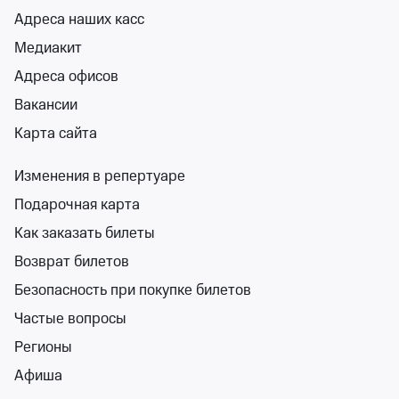
19 и 20 авг
Адреса наших касс
Зимний театр Сочи
от 2 000 ₽
Медиакит
19 и 20 августа
•
осталось более 100 билетов
Адреса офисов
Билеты от 2 000 ₽
Вакансии
Карта сайта
12+
Изменения в репертуаре
Подарочная карта
Как заказать билеты
Возврат билетов
Девчата
Безопасность при покупке билетов
Зимний театр Сочи
ср 11 нояб, 19:00
Частые вопросы
Зимний театр Сочи
Регионы
от 2 500 ₽
ср 11 ноября, 19:00
•
осталось более 100 билетов
Афиша