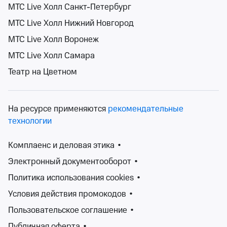
12+
МТС Live Холл Санкт-Петербург
МТС Live Холл Нижний Новгород
МТС Live Холл Воронеж
МТС Live Холл Самара
Театр на Цветном
Нотр Дам де Пари и Ромео и Джульетта
Зимний театр Сочи
пн 7 сент, 20:00
На ресурсе применяются
рекомендательные
Зимний театр Сочи
технологии
от 1 000 ₽
пн 7 сентября, 20:00
•
осталось более 100 билетов
Комплаенс и деловая этика
•
Билеты от 1 000 ₽
Электронный документооборот
•
Политика использования cookies
•
Сегодня трудно найти человека, который бы не
Условия действия промокодов
•
слышал, что такое мюзикл. В настоящее время – это
одно из самых популярных направлений в
Пользовательское соглашение
•
музыкальной культуре. Мюзикл берет свое начало с
Публичная оферта
•