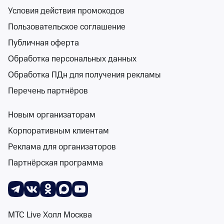
Билеты от 2 500 ₽
Условия действия промокодов
Пользовательское соглашение
16+
Публичная оферта
Обработка персональных данных
Обработка ПДн для получения рекламы
Перечень партнёров
Две легенды! Два хита! Из Chicago в Mamma
Mia!
Новым организаторам
Зимний театр Сочи
Корпоративным клиентам
чт 1 окт, 19:00
Реклама для организаторов
Зимний театр Сочи
Партнёрская программа
от 1 500 ₽
чт 1 октября, 19:00
•
осталось более 100 билетов
Спектакли
Билеты от 1 500 ₽
МТС Live Холл Москва