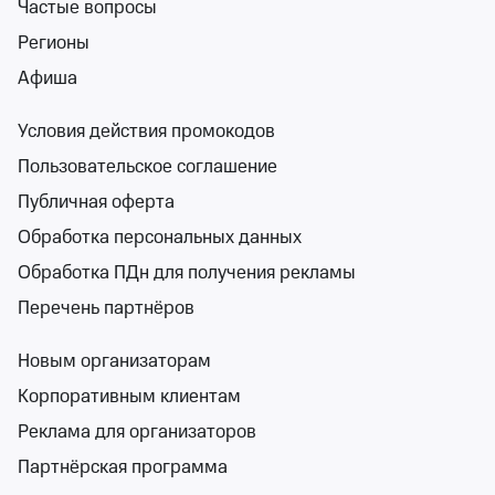
Группа «Сова»
Частые вопросы
Рок-бар «Треугольник»
Регионы
сентябрь и октябрь
Афиша
Рок-бар «Треугольник»
от 3 500 ₽
Условия действия промокодов
сентябрь и октябрь
•
осталось 92 билета
Концерты, Классика
Пользовательское соглашение
Билеты от 3 500 ₽
Публичная оферта
Обработка персональных данных
6+
Обработка ПДн для получения рекламы
Перечень партнёров
Новым организаторам
Корпоративным клиентам
Ансамбль «Белорусские легенды»
Реклама для организаторов
Зимний театр Сочи
Партнёрская программа
ср 30 сент, 20:00
Зимний театр Сочи