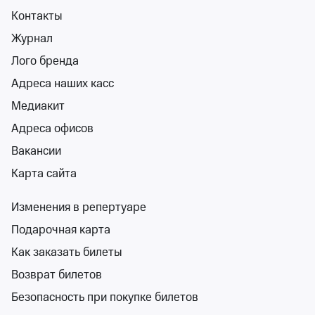
Контакты
Журнал
Хор Турецкого
Лого бренда
Концертный зал «Фестивальный»
Адреса наших касс
вт 18 авг, 20:00
Медиакит
Концертный зал «Фестивальный»
Адреса офисов
от 2 500 ₽
вт 18 августа, 20:00
•
осталось более 100 билетов
Вакансии
Концерты, Классика
Карта сайта
Билеты от 2 500 ₽
Изменения в репертуаре
12+
Подарочная карта
Как заказать билеты
Возврат билетов
Безопасность при покупке билетов