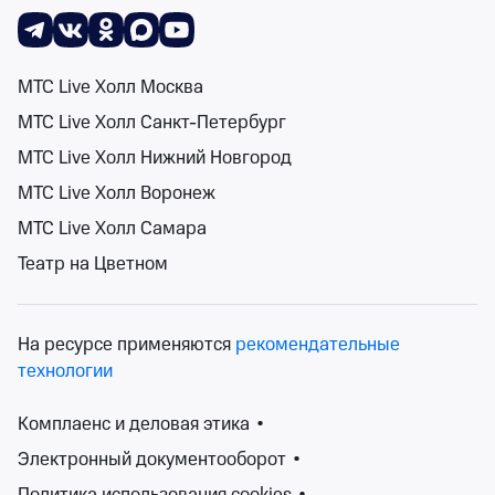
от 1 500 ₽
ср 30 сентября, 20:00
•
осталось более 100 билетов
Концерты, Классика
МТС Live Холл Москва
Билеты от 1 500 ₽
МТС Live Холл Санкт-Петербург
МТС Live Холл Нижний Новгород
6+
МТС Live Холл Воронеж
МТС Live Холл Самара
Театр на Цветном
Хор Валаамского монастыря «Люблю Отчизну
На ресурсе применяются
рекомендательные
я!»
технологии
Зимний театр Сочи
ср 7 окт, 19:00
Комплаенс и деловая этика
•
Зимний театр Сочи
Электронный документооборот
•
от 800 ₽
ср 7 октября, 19:00
•
осталось более 100 билетов