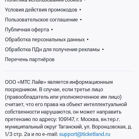
Политика использования cookies
•
Концерты, Классика
Условия действия промокодов
•
Билеты от 800 ₽
Пользовательское соглашение
•
Публичная оферта
•
Обширная афиша Ticketland.ru порадует любителей
Обработка персональных данных
•
классической музыки, вокала, оперы и балета.
Жанр «Классика»представляет собой эталон
Обработка ПДн для получения рекламы
•
произведений, которые на протяжении веков
Перечень партнёров
остаются востребованными и горячо любимы
публикой.
При этом к классике могут быть причислены не
ООО «МТС Лайв» является информационным
только произведения созданные в эпоху классицизма,
посредником. В случае, если третье лицо
но и современные произведения.
(правообладатель или уполномоченное им лицо)
Одним из ярких представителей жанра является
считает, что его права на объект интеллектуальной
балет.
собственности нарушаются, он может направить
Подобрать мероприятие, которое точно Вас порадует
претензию по адресу: 109147, г. Москва, вн.тер.г.
можно на сайте Ticketland.ru. Удобные фильтры по
муниципальный округ Таганский, ул. Воронцовская, д.
датам, жанрам, рейтингу, позволят сократить время
1/3 стр. 2а и по e-mail:
support@ticketland.ru
на поиски.